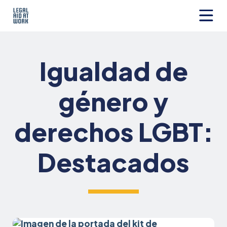
Ir
al
contenido
Legal
Aid
at
Igualdad de
Work
género y
derechos LGBT:
Destacados