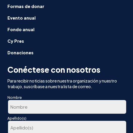
Formas de donar
Evento anual
Fondo anual
Cy Pres
Donaciones
Conéctese con nosotros
Para recibir noticias sobre nuestra organización y nuestro
trabajo, suscríbase a nuestra lista de correo.
Nombre
En
Apellido(s)
primer
lugar