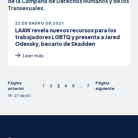
22 DE ENERO DE 2021
LAAW revela nuevos recursos para los
trabajadores LGBTQ y presenta a Jared
Odessky, becario de Skadden
Leer más
Página
Página
1
2
3
4
5
...
7
anterior
siguiente
19-27 de 60