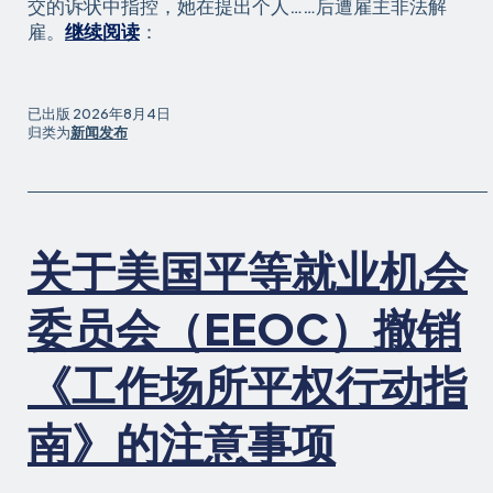
交的诉状中指控，她在提出个人……后遭雇主非法解
南
雇。
继续阅读
：
加
州
护
已出版
2026年8月4日
士
归类为
新闻发布
就
指
控
雇
关于美国平等就业机会
主
侵
犯
委员会（EEOC）撤销
其
工
《工作场所平权行动指
作
场
南》的注意事项
所
政
治