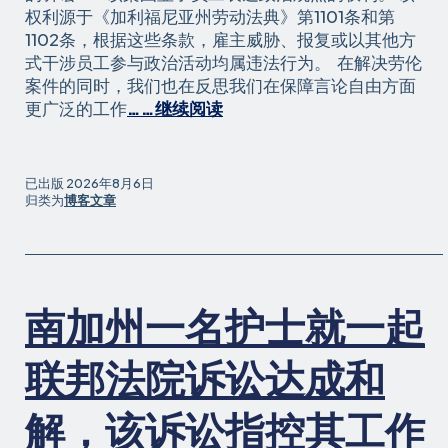
权利源于《加利福尼亚州劳动法典》第1101条和第
1102条，根据这些条款，雇主威胁、报复或以其他方
式干涉员工参与政治活动均属违法行为。 在解决劳伦
案件的同时，我们也在反思我们在保障言论自由方面
《“工
更广泛的工作
……继续阅读
作
中
的
已出版
2026年8月6日
法
归类为
博客文章
律
援
助”
如
南加州一名护士就一起
何
保
障
联邦法院诉讼达成和
职
场
解，该诉讼指控其工作
言