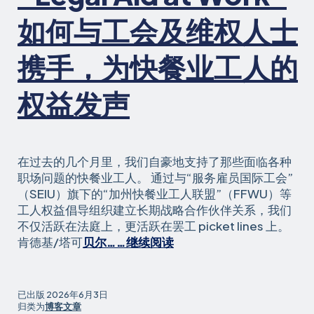
民
工
如何与工会及维权人士
人
不
携手，为快餐业工人的
会
在
权益发声
场
边
旁
观》
在过去的几个月里，我们自豪地支持了那些面临各种
职场问题的快餐业工人。 通过与“服务雇员国际工会”
（SEIU）旗下的“加州快餐业工人联盟”（FFWU）等
工人权益倡导组织建立长期战略合作伙伴关系，我们
不仅活跃在法庭上，更活跃在罢工 picket lines 上。
《“工
肯德基/塔可
贝尔……继续阅读
作
法
律
已出版
2026年6月3日
援
归类为
博客文章