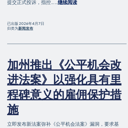
：
提交正式投诉，指控……
继续阅读
斯
坦
福
已出版
2026年4月7日
教
归类为
新闻发布
授
因
开
展
加州推出《公平机会改
种
族
灭
进法案》以强化具有里
绝
问
程碑意义的雇佣保护措
题
宣
施
传
工
作
立即发布新法案弥补《公平机会法案》漏洞，要求基
遭