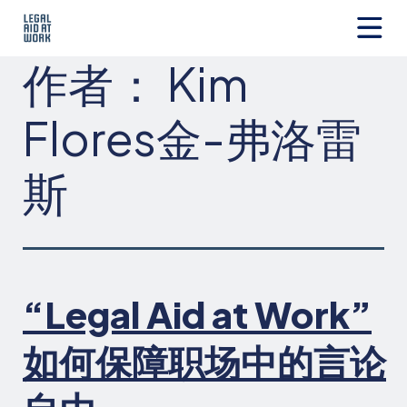
跳
转
至
Legal
作者： Kim
内
Aid
容
at
Work
Flores
金-弗洛雷
斯
“Legal Aid at Work”
如何保障职场中的言论