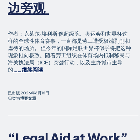
您
边旁观
需
要
了
解
作者：克莱尔·埃利斯 像超级碗、奥运会和世界杯这
的
样的全球性体育赛事，一直都是劳工遭受极端剥削和
内
虐待的场所。 但今年的国际足联世界杯似乎将把这种
容》
现象推向极致。随着劳工组织在体育场内抵制移民与
海关执法局（ICE）突袭行动，以及主办城市主导
《2026
的
……继续阅读
年
国
际
已出版
2026年6月16日
足
归类为
博客文章
联
世
界
杯：
“Legal Aid at Work”
移