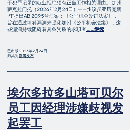
于犯罪记录的就业拒绝须有正当工作相关理由。 加州
解
萨克拉门托（2026年2月24日）——州议员亚历克斯
雇，
·李提出AB 2095号法案：《公平机会改进法案》，
提
旨在通过填补漏洞来强化加州《公平机会法案》，这
起
阅
些漏洞持续阻碍着具备资质的求职者
……继续
劳
读
动
加
投
州
已出版
2026年2月24日
诉
推
归类为
新闻发布
指
出
控
《公
不
平
当
机
解
埃尔多拉多山塔可贝尔
会
雇
改
进
员工因经理涉嫌歧视发
法
案》
起罢工
强
化