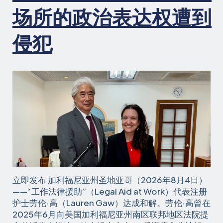
论
场所的政治表达权遭到
自
由》
侵犯
立即发布 加利福尼亚州圣地亚哥（2026年8月4日）
——“工作法律援助”（Legal Aid at Work）代表注册
护士劳伦·高（Lauren Gaw）达成和解。劳伦·高曾在
2025年6月向美国加利福尼亚州南区联邦地区法院提