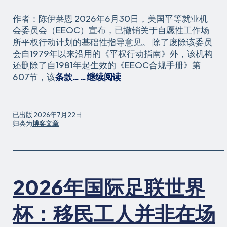
表
作者：陈伊莱恩 2026年6月30日，美国平等就业机
达
会委员会（EEOC）宣布，已撤销关于自愿性工作场
权
所平权行动计划的基础性指导意见。 除了废除该委员
的
会自1979年以来沿用的《平权行动指南》外，该机构
联
还删除了自1981年起生效的《EEOC合规手册》第
邦
《关
607节，该
条款……继续阅读
法
于
院
EEOC
案
废
件
已出版
2026年7月22日
除
归类为
博客文章
达
职
成
场
和
平
解
权
2026年国际足联世界
行
动
指
杯：移民工人并非在场
南，