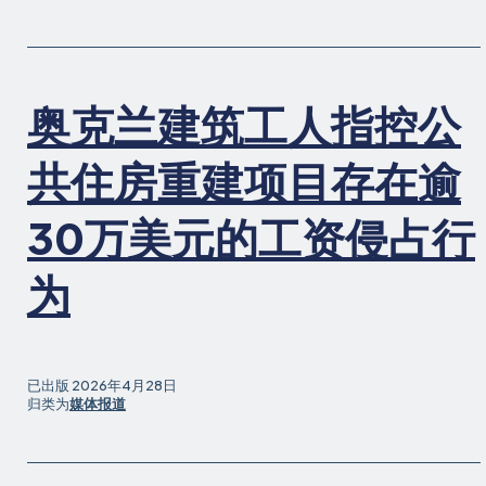
助”
如
何
与
奥克兰建筑工人指控公
工
会
及
共住房重建项目存在逾
维
权
30万美元的工资侵占行
人
士
为
携
手，
捍
卫
快
已出版
2026年4月28日
归类为
媒体报道
餐
业
工