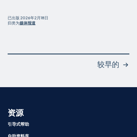
里
程
已出版
2026年2月18日
碑
归类为
媒体报道
式
雇
佣
保
护
帖
较早的
子
分
页
资源
引导式帮助
自助资料库