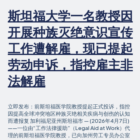
人
的
斯坦福大学一名教授因
权
益》
开展种族灭绝意识宣传
工作遭解雇，现已提起
劳动申诉，指控雇主非
法解雇
立即发布：前斯坦福医学院教授提起正式投诉，指控
因提高全球冲突地区种族灭绝相关疾病与创伤的认知
而遭报复 加利福尼亚州斯坦福市 — (2026年4月7日)
——一位由“工作法律援助”（Legal Aid at Work）代
理的前斯坦福医学院教授，已向加州劳工专员办公室