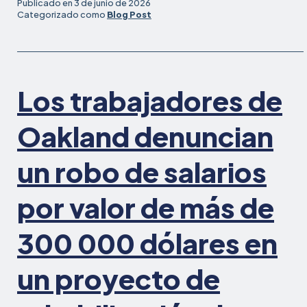
Publicado en
3 de junio de 2026
Work
Categorizado como
Blog Post
se
está
uniendo
a
Los trabajadores de
sindicatos
y
defensores
Oakland denuncian
para
defender
un robo de salarios
los
derechos
por valor de más de
de
los
300 000 dólares en
trabajadores
de
la
un proyecto de
comida
rápida