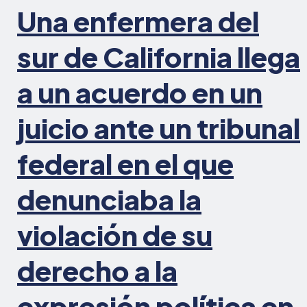
Una enfermera del
expresión
en
el
sur de California llega
lugar
de
a un acuerdo en un
trabajo
juicio ante un tribunal
federal en el que
denunciaba la
violación de su
derecho a la
expresión política en