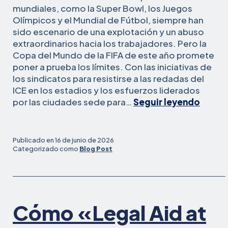
mundiales, como la Super Bowl, los Juegos
Olímpicos y el Mundial de Fútbol, siempre han
sido escenario de una explotación y un abuso
extraordinarios hacia los trabajadores. Pero la
Copa del Mundo de la FIFA de este año promete
poner a prueba los límites. Con las iniciativas de
los sindicatos para resistirse a las redadas del
ICE en los estadios y los esfuerzos liderados
«Cop
por las ciudades sede para…
Seguir leyendo
del
Mund
de
Publicado en
16 de junio de 2026
la
Categorizado como
Blog Post
FIFA
2026:
los
traba
Cómo «Legal Aid at
inmig
no