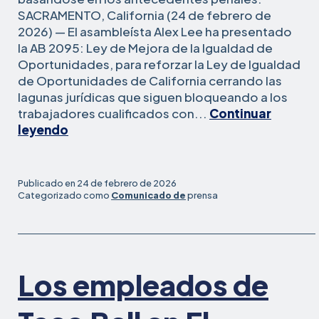
SACRAMENTO, California (24 de febrero de
2026) — El asambleísta Alex Lee ha presentado
la AB 2095: Ley de Mejora de la Igualdad de
Oportunidades, para reforzar la Ley de Igualdad
de Oportunidades de California cerrando las
lagunas jurídicas que siguen bloqueando a los
trabajadores cualificados con...
Continuar
California
leyendo
presenta
la
Ley
Publicado en
24 de febrero de 2026
de
Categorizado como
Comunicado de
prensa
Mejora
de
la
Igualdad
Los empleados de
de
Oportunidades
para