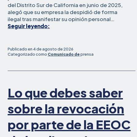
del Distrito Sur de California en junio de 2025,
alegó que su empresa la despidió de forma
ilegal tras manifestar su opinión personal…
Una
Seguir leyendo:
enfermera
del
sur
Publicado en
4 de agosto de 2026
de
Categorizado como
Comunicado de
prensa
California
llega
a
un
Lo que debes saber
acuerdo
en
un
sobre la revocación
caso
ante
por parte de la EEOC
un
tribunal