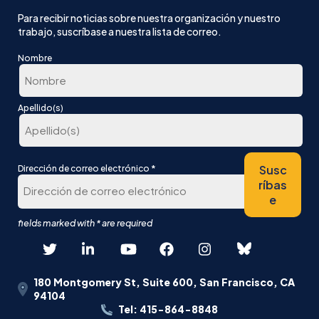
Para recibir noticias sobre nuestra organización y nuestro
trabajo, suscríbase a nuestra lista de correo.
Nombre
En
Apellido(s)
primer
lugar
Última
*
Susc
Dirección de correo electrónico
ríbas
e
180 Montgomery St, Suite 600, San Francisco, CA
94104
Tel: 415-864-8848