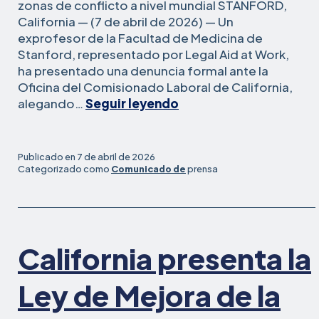
zonas de conflicto a nivel mundial STANFORD,
California — (7 de abril de 2026) — Un
exprofesor de la Facultad de Medicina de
Stanford, representado por Legal Aid at Work,
ha presentado una denuncia formal ante la
Oficina del Comisionado Laboral de California,
:
alegando…
Seguir leyendo
Profesor
de
Stanford
Publicado en
7 de abril de 2026
despedido
Categorizado como
Comunicado de
prensa
por
su
labor
de
California presenta la
concienciación
sobre
el
Ley de Mejora de la
genocidio
presenta