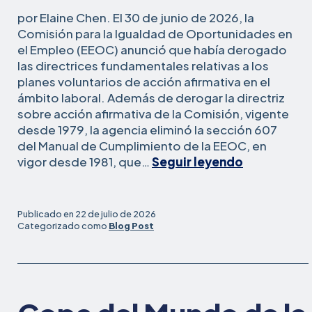
por Elaine Chen. El 30 de junio de 2026, la
Comisión para la Igualdad de Oportunidades en
el Empleo (EEOC) anunció que había derogado
las directrices fundamentales relativas a los
planes voluntarios de acción afirmativa en el
ámbito laboral. Además de derogar la directriz
sobre acción afirmativa de la Comisión, vigente
desde 1979, la agencia eliminó la sección 607
del Manual de Cumplimiento de la EEOC, en
«Lo
vigor desde 1981, que…
Seguir leyendo
que
debes
saber
Publicado en
22 de julio de 2026
sobre
Categorizado como
Blog Post
la
derogació
por
parte
de