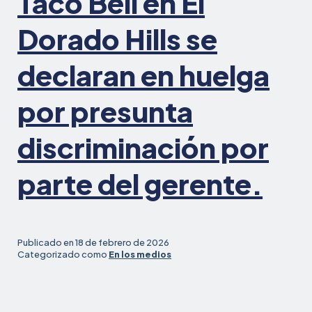
Taco Bell en El
reforzar
las
Dorado Hills se
históricas
protecciones
declaran en huelga
en
materia
por presunta
de
contratación
discriminación por
parte del gerente.
Publicado en
18 de febrero de 2026
Categorizado como
En los medios