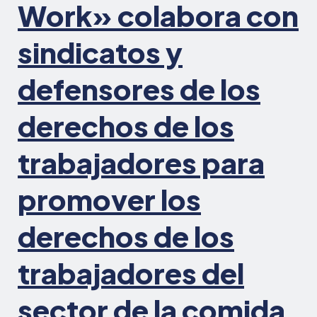
se
Work» colabora con
queda
al
sindicatos y
marg
defensores de los
derechos de los
trabajadores para
promover los
derechos de los
trabajadores del
sector de la comida