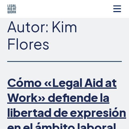
Ir
al
contenido
Legal
Autor:
Kim
Aid
at
Work
Flores
Cómo «Legal Aid at
Work» defiende la
libertad de expresión
en el ámbito laboral