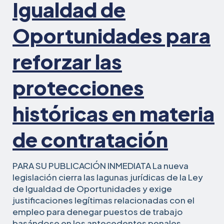
Igualdad de
una
denuncia
Oportunidades para
laboral
alegando
reforzar las
despido
improcedente
protecciones
históricas en materia
de contratación
PARA SU PUBLICACIÓN INMEDIATA La nueva
legislación cierra las lagunas jurídicas de la Ley
de Igualdad de Oportunidades y exige
justificaciones legítimas relacionadas con el
empleo para denegar puestos de trabajo
basándose en los antecedentes penales.