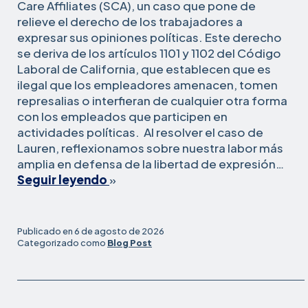
Care Affiliates (SCA), un caso que pone de
relieve el derecho de los trabajadores a
expresar sus opiniones políticas. Este derecho
se deriva de los artículos 1101 y 1102 del Código
Laboral de California, que establecen que es
ilegal que los empleadores amenacen, tomen
represalias o interfieran de cualquier otra forma
con los empleados que participen en
actividades políticas. Al resolver el caso de
Lauren, reflexionamos sobre nuestra labor más
amplia en defensa de la libertad de expresión…
«Cómo
Seguir leyendo
»
Legal
Aid
at
Publicado en
6 de agosto de 2026
Work
Categorizado como
Blog Post
defiende
la
libertad
de