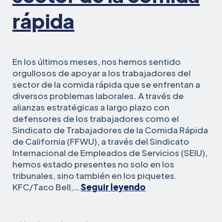
rápida
En los últimos meses, nos hemos sentido
orgullosos de apoyar a los trabajadores del
sector de la comida rápida que se enfrentan a
diversos problemas laborales. A través de
alianzas estratégicas a largo plazo con
defensores de los trabajadores como el
Sindicato de Trabajadores de la Comida Rápida
de California (FFWU), a través del Sindicato
Internacional de Empleados de Servicios (SEIU),
hemos estado presentes no solo en los
tribunales, sino también en los piquetes.
Cómo
KFC/Taco Bell,…
Seguir leyendo
Legal
Aid
at