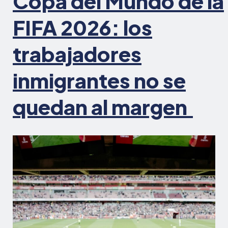
Copa del Mundo de la
la
EEOC
FIFA 2026: los
de
las
trabajadores
directrices
sobre
inmigrantes no se
acción
afirmativa
quedan al margen
en
el
lugar
de
trabajo»