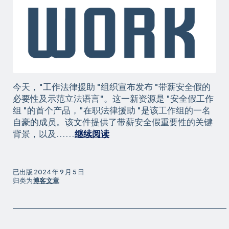
出
种
族
骚
扰
索
赔
今天，"工作法律援助 "组织宣布发布 "带薪安全假的
必要性及示范立法语言"。这一新资源是 "安全假工作
组 "的首个产品，"在职法律援助 "是该工作组的一名
自豪的成员。该文件提供了带薪安全假重要性的关键
新
背景，以及......
继续阅读
资
源
中
已出版
2024 年 9 月 5 日
心：
归类为
博客文章
带
薪
安
全