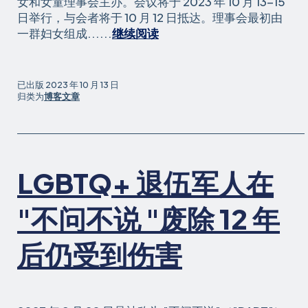
女和女童理事会主办。会议将于 2023 年 10 月 13-15
日举行，与会者将于 10 月 12 日抵达。理事会最初由
桑
一群妇女组成......
继续阅读
德
拉-
约
已出版
2023 年 10 月 13 日
翰
归类为
博客文章
逊
将
出
席
LGBTQ+ 退伍军人在
波
多
黎
"不问不说 "废除 12 年
各
妇
后仍受到伤害
女
和
女
童