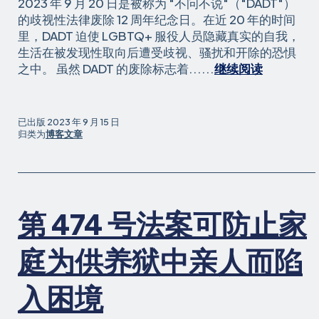
2023 年 9 月 20 日是被称为 "不问不说"（"DADT"）
监
的歧视性法律废除 12 周年纪念日。在近 20 年的时间
禁
里，DADT 迫使 LGBTQ+ 服役人员隐藏真实的自我，
问
生活在被发现性取向后遭受歧视、骚扰和开除的恐惧
题
LGBTQ+
之中。 虽然 DADT 的废除标志着......
继续阅读
首
退
届
伍
会
军
已出版
2023 年 9 月 15 日
议
人
归类为
博客文章
在
"不
问
不
第 474 号法案可防止家
说
"废
除
庭为供养狱中亲人而陷
12
年
入困境
后
仍