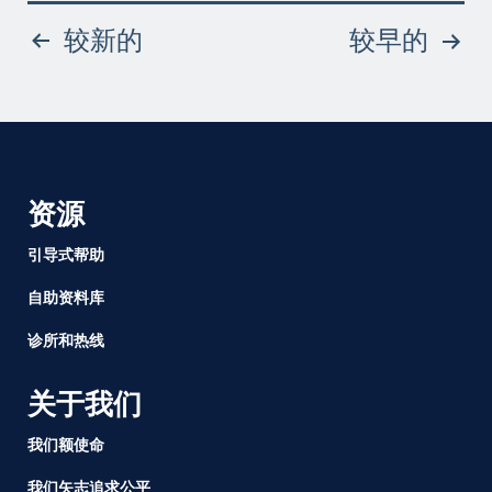
抚
帖
较新的
较早的
养
狱
子
中
亲
人
分
而
挣
页
资源
扎
引导式帮助
自助资料库
诊所和热线
关于我们
我们额使命
我们矢志追求公平