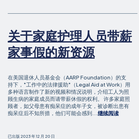
力
纳
的
税
最
人
终
欺
规
关于家庭护理人员带薪
骗
则
倡
表
议
家事假的新资源
示
提
赞
交
赏
在美国退休人员基金会（AARP Foundation）的支
持下，"工作中的法律援助"（Legal Aid at Work）用
多种语言制作了新的视频和情况说明，介绍工人为照
顾生病的家庭成员而请带薪休假的权利。 许多家庭照
顾者，如父母患有痴呆症的成年子女，被诊断出患有
关
痴呆症后不知所措，他们可能会感到...
继续阅读
于
家
庭
已出版
2023 年 12 月 20 日