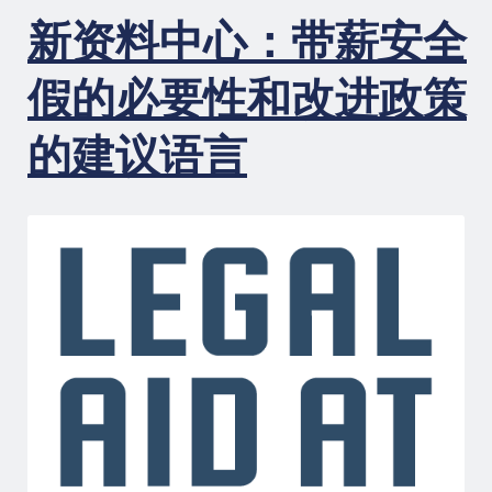
息：
新资料中心：带薪安全
加
州
最
假的必要性和改进政策
高
法
的建议语言
院
的
判
决
有
助
于
确
保
工
人
可
以
提