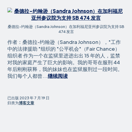
受
到
伤
害
桑德拉-约翰逊（Sandra Johnson）在加利福尼亚州参议院为支持 SB
474 发言
作者：桑德拉-约翰逊（Sandra Johnson），"工作
中的法律援助 "组织的 "公平机会"（Fair Chance）
组织者 作为一个在监狱里进进出出 15 年的人，监禁
对我的家庭产生了巨大的影响。我的哥哥在服刑 44
年后刚刚获释，我的妹妹也在监狱服刑过一段时间。
SB
我们每个人都曾...
继续阅读
474
可
以
已出版
2023 年 7 月 19 日
防
归类为
博客文章
止
家
庭
为