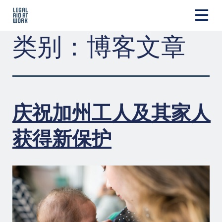
跳
转
至
Legal
类别：
博客文章
内
Aid
容
at
Work
庆祝加州工人及其家人
获得新保护