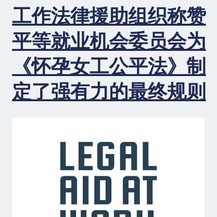
工作法律援助组织称赞
假
的
必
平等就业机会委员会为
要
性
《怀孕女工公平法》制
及
改
定了强有力的最终规则
进
政
策
的
建
议
语
言