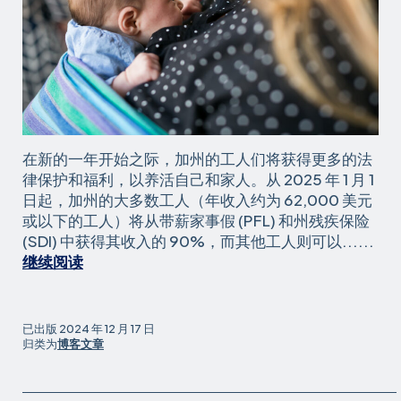
在新的一年开始之际，加州的工人们将获得更多的法
律保护和福利，以养活自己和家人。从 2025 年 1 月 1
日起，加州的大多数工人（年收入约为 62,000 美元
或以下的工人）将从带薪家事假 (PFL) 和州残疾保险
(SDI) 中获得其收入的 90%，而其他工人则可以......
庆
继续阅读
祝
加
州
已出版
2024 年 12 月 17 日
工
归类为
博客文章
人
及