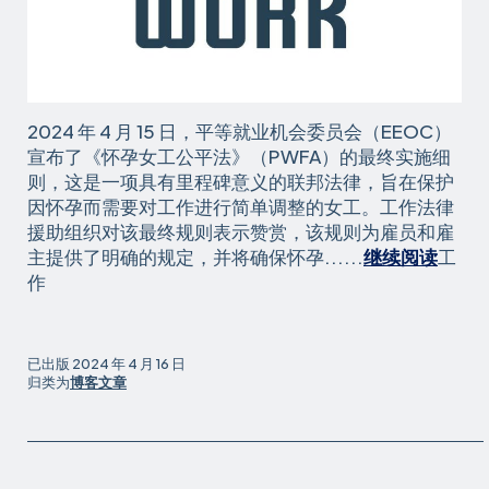
2024 年 4 月 15 日，平等就业机会委员会（EEOC）
宣布了《怀孕女工公平法》（PWFA）的最终实施细
则，这是一项具有里程碑意义的联邦法律，旨在保护
因怀孕而需要对工作进行简单调整的女工。工作法律
援助组织对该最终规则表示赞赏，该规则为雇员和雇
主提供了明确的规定，并将确保怀孕......
继续阅读
工
法
作
律
援
助
已出版
2024 年 4 月 16 日
组
归类为
博客文章
织
对
平
等