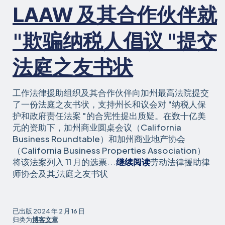
LAAW 及其合作伙伴就
就
业
机
"欺骗纳税人倡议 "提交
会
委
法庭之友书状
员
会
关
工作法律援助组织及其合作伙伴向加州最高法院提交
于
了一份法庭之友书状，支持州长和议会对 "纳税人保
《怀
护和政府责任法案 "的合宪性提出质疑。在数十亿美
孕
元的资助下，加州商业圆桌会议（California
工
Business Roundtable）和加州商业地产协会
人
（California Business Properties Association）
公
将该法案列入 11 月的选票...
继续阅读
劳动法律援助律
平
合
师协会及其
法庭之友书状
法》
作
的
伙
强
伴
已出版
2024 年 2 月 16 日
有
就
归类为
博客文章