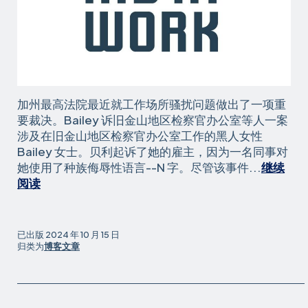
加州最高法院最近就工作场所骚扰问题做出了一项重
要裁决。Bailey 诉旧金山地区检察官办公室等人一案
涉及在旧金山地区检察官办公室工作的黑人女性
Bailey 女士。贝利起诉了她的雇主，因为一名同事对
她使用了种族侮辱性语言--N 字。尽管该事件...
继续
针
阅读
对
工
人
已出版
2024 年 10 月 15 日
的
归类为
博客文章
重
要
信