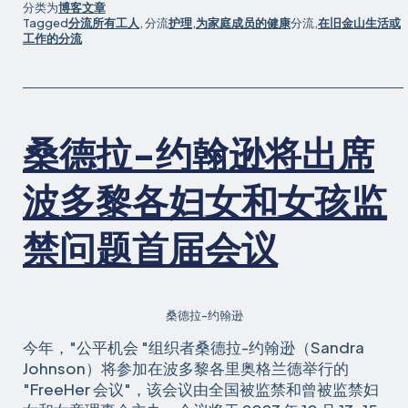
照
分类为
博客文章
Tagged
分流所有工人
, 分流
护理
,
为家庭成员的健康
分流,
在旧金山生活或
顾
工作的分流
者
带
薪
休
假
桑德拉-约翰逊将出席
的
新
波多黎各妇女和女孩监
资
源
禁问题首届会议
桑德拉-约翰逊
今年，"公平机会 "组织者桑德拉-约翰逊（Sandra
Johnson）将参加在波多黎各里奥格兰德举行的
"FreeHer 会议"，该会议由全国被监禁和曾被监禁妇