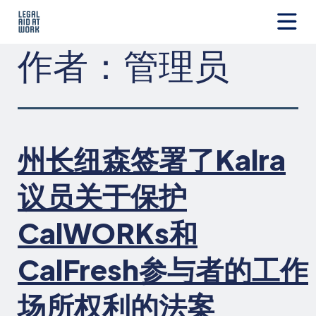
跳
转
至
Legal
作者：
管理员
内
Aid
容
at
Work
州长纽森签署了Kalra
议员关于保护
CalWORKs和
CalFresh参与者的工作
场所权利的法案