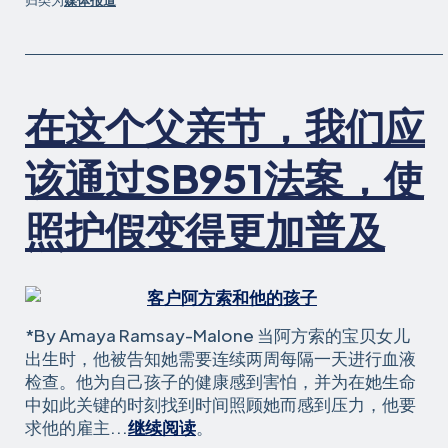
归类为
媒体报道
在这个父亲节，我们应
该通过SB951法案，使
照护假变得更加普及
*By Amaya Ramsay-Malone 当阿方索的宝贝女儿
出生时，他被告知她需要连续两周每隔一天进行血液
检查。他为自己孩子的健康感到害怕，并为在她生命
中如此关键的时刻找到时间照顾她而感到压力，他要
在
求他的雇主...
继续阅读
。