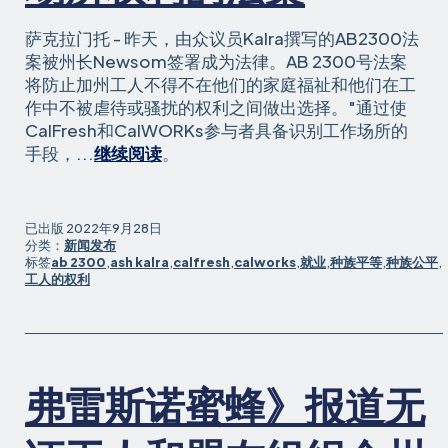
萨克拉门托 - 昨天，由众议员Kalra撰写的AB2300法
案被州长Newsom签署成为法律。AB 2300号法案
将防止加州工人不得不在他们的家庭福祉和他们在工
作中不被虐待或骚扰的权利之间做出选择。"通过使
CalFresh和CalWORKs参与者具备识别工作场所的
众
手段，...
继续阅读
。
议
员
Kalra
已出版
2022年9月28日
的
分类：
新闻发布
标签
ab 2300
,
ash kalra
,
calfresh
,
calworks
,
就业
,
种族平等
,
种族公平
,
保
工人的权利
护
CalWORKs
和
CalFresh
参
弗雷斯诺蜜蜂》报道无
与
者