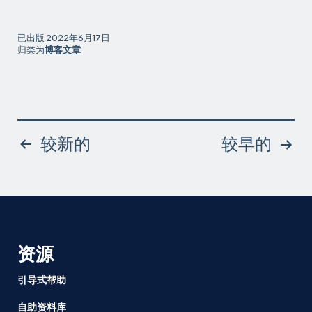
这
个
父
已出版
2022年6月17日
亲
归类为
博客文章
节，
我
们
应
该
帖
较新的
较早的
通
过
子
SB951
法
案，
分
使
护
页
资源
理
假
引导式帮助
更
容
自助资料库