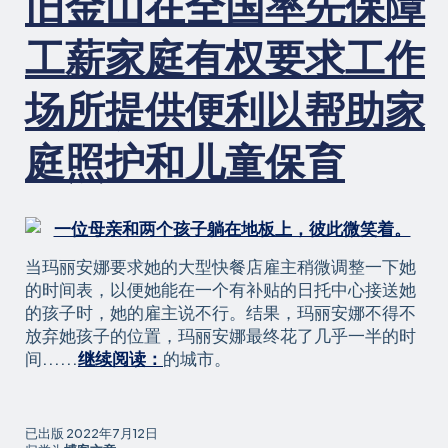
旧金山在全国率先保障
的
哺
工薪家庭有权要求工作
乳
便
场所提供便利以帮助家
利
条
庭照护和儿童保育
件
当玛丽安娜要求她的大型快餐店雇主稍微调整一下她
的时间表，以便她能在一个有补贴的日托中心接送她
的孩子时，她的雇主说不行。结果，玛丽安娜不得不
放弃她孩子的位置，玛丽安娜最终花了几乎一半的时
旧
间......
继续阅读：
的城市。
金
山
现
已出版
2022年7月12日