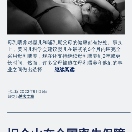
母乳喂养对婴儿和哺乳期父母的健康都有好处。事实
上，美国儿科学会建议婴儿在最初的6个月内应完全
采用母乳喂养，现在还支持继续母乳喂养到2年或更
长时间。然而，许多父母被迫在母乳喂养和他们的事
妈
业之间做出选择，....
继续阅读
妈
们
努
已出版
2022年8月26日
力
归类为
博客文章
改
善
对
他
人