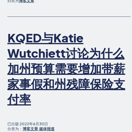
在
归类为
博客文章
是
全
国
第
KQED与Katie
一
个
给
Wutchiett讨论为什么
予
工
加州预算需要增加带薪
作
家
家事假和州残障保险支
庭
工
付率
作
场
所
住
宿
已出版
2022年6月30日
权
分类为：
博客文章
,
媒体报道