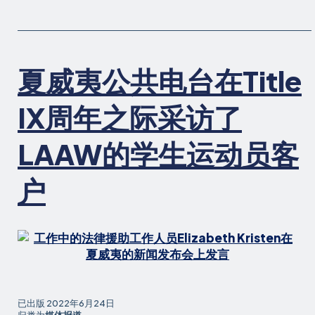
以
帮
助
照
夏威夷公共电台在Title
顾
家
庭
IX周年之际采访了
和
照
LAAW的学生运动员客
顾
儿
户
童
已出版
2022年6月24日