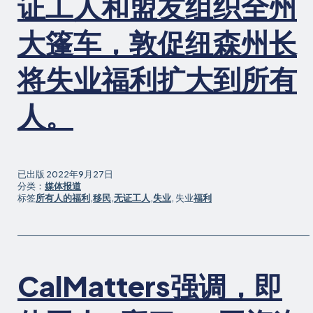
证工人和盟友组织全州
工
作
大篷车，敦促纽森州长
场
所
权
将失业福利扩大到所有
利
的
人。
法
案
被
州
已出版
2022年9月27日
长
分类：
媒体报道
Newsom
标签
所有人的福利
,
移民
,
无证工人
,
失业
, 失业
福利
签
署
CalMatters强调，即