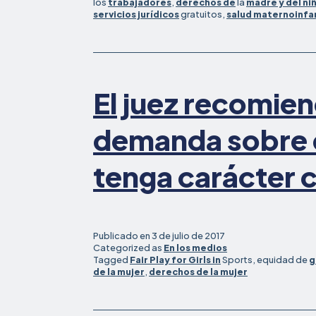
los
trabajadores
,
derechos de
la
madre y del ni
servicios jurídicos
gratuitos,
salud maternoinfan
El juez recomien
demanda sobre el
tenga carácter 
Publicado en
3 de julio de 2017
Categorized as
En los medios
Tagged
Fair Play for Girls in
Sports, equidad de
g
de la mujer
,
derechos de la mujer