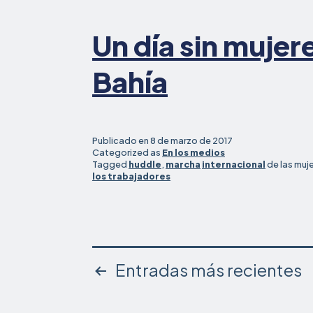
Un día sin mujere
Bahía
Publicado en
8 de marzo de 2017
Categorized as
En los medios
Tagged
huddle
,
marcha
internacional
de las muj
los trabajadores
Paginación
Entradas
más recientes
de