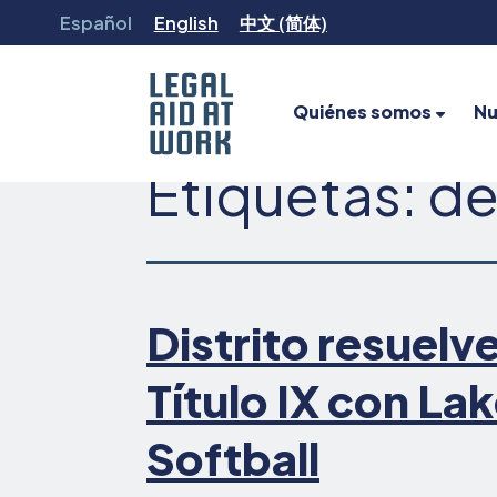
Ir
Español
English
中文 (简体)
al
contenido
Quiénes somos
Nu
Etiquetas:
de
Legal
Aid
at
Work
Distrito resuelv
Título IX con L
Softball