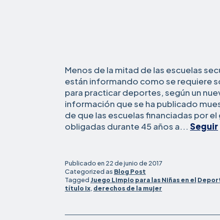
Menos de la mitad de las escuelas sec
están informando como se requiere so
para practicar deportes, según un nuev
información que se ha publicado muestr
de que las escuelas financiadas por e
obligadas durante 45 años a...
Seguir
Publicado en
22 de junio de 2017
Categorized as
Blog Post
Tagged
Juego Limpio para las Niñas en el
Depor
título ix
,
derechos de la mujer