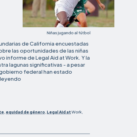
Niñas jugando al fútbol
undarias de California encuestadas
bre las oportunidades de las niñas
o informe de Legal Aid at Work. Y la
a lagunas significativas - a pesar
l gobierno federal han estado
Muchas
leyendo
escuelas
de
California
no
te
,
equidad de género
,
Legal Aid at
Work,
informan
sobre
la
equidad