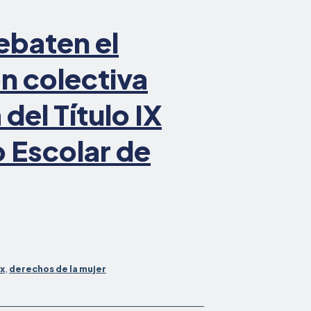
de
género
ebaten el
en
los
n colectiva
deportes
como
del Título IX
se
requiere:
Informe
o Escolar de
ix
,
derechos de la mujer